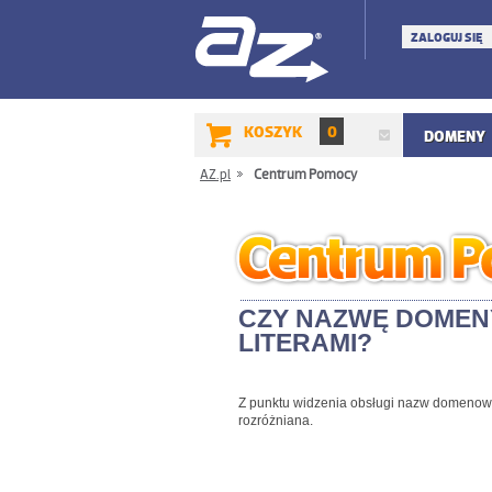
ZALOGUJ SIĘ
KOSZYK
0
DOMENY
AZ.pl
/
Centrum Pomocy
CZY NAZWĘ DOMENY
LITERAMI?
Z punktu widzenia obsługi nazw domenowyc
rozróżniana.