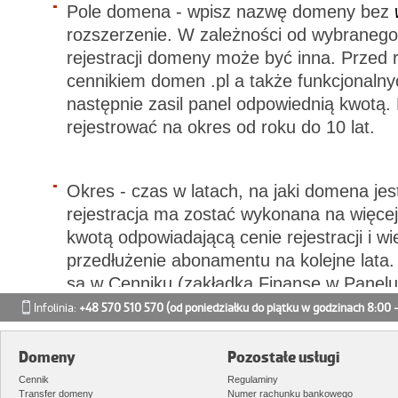
Pole domena - wpisz nazwę domeny bez
rozszerzenie. W zależności od wybranego
rejestracji domeny może być inna. Przed r
cennikiem domen .pl a także funkcjonalnyc
następnie zasil panel odpowiednią kwotą
rejestrować na okres od roku do 10 lat.
Okres - czas w latach, na jaki domena jest
rejestracja ma zostać wykonana na więcej 
kwotą odpowiadającą cenie rejestracji i wi
przedłużenie abonamentu na kolejne lata
są w Cenniku (zakładka Finanse w Panelu
Infolinia:
+48 570 510 570
(od poniedziałku do piątku w godzinach 8:00 -
Uzasadnienie - w tym polu określ przezn
Domeny
Pozostałe usługi
są dwie opcje: komercyjna lub prywatna.
Cennik
Regulaminy
Transfer domeny
Numer rachunku bankowego