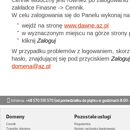
Cennik widoczny jest również po zalogowaniu 
zakładce Finasne -> Cennik.
W celu zalogowania się do Panelu wykonaj nas
wejdź na stronę
www.dawne.az.pl
w wyznaczonym miejscu na górze strony
kliknij
Zaloguj
W przypadku problemów z logowaniem, skorzys
hasło, znajdującej się pod przyciskiem
Zaloguj
domena@az.pl
Infolinia:
+48 570 510 570
(od poniedziałku do piątku w godzinach 8:00 -
Domeny
Pozostałe usługi
Cennik
Regulaminy
Transfer domeny
Numer rachunku bankowego