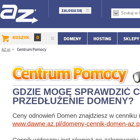
ZALOGUJ SIĘ
KOSZYK
0
DOMENY
HOSTING
SKLEPY
AZ.pl
/
Centrum Pomocy
GDZIE MOGĘ SPRAWDZIĆ C
PRZEDŁUŻENIE DOMENY?
Ceny odnowień Domen znajdziesz w cenniku n
www.dawne.az.pl/domeny-cennik-domen-az.pl